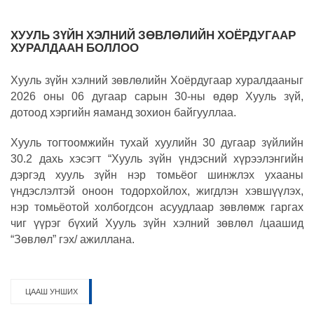
ХУУЛЬ ЗҮЙН ХЭЛНИЙ ЗӨВЛӨЛИЙН ХОЁРДУГААР
ХУРАЛДААН БОЛЛОО
Хууль зүйн хэлний зөвлөлийн Хоёрдугаар хуралдааныг
2026 оны 06 дугаар сарын 30-ны өдөр Хууль зүй,
дотоод хэргийн яаманд зохион байгууллаа.
Хууль тогтоомжийн тухай хуулийн 30 дугаар зүйлийн
30.2 дахь хэсэгт “Хууль зүйн үндэсний хүрээлэнгийн
дэргэд хууль зүйн нэр томьёог шинжлэх ухааны
үндэслэлтэй оноон тодорхойлох, жигдлэн хэвшүүлэх,
нэр томьёотой холбогдсон асуудлаар зөвлөмж гаргах
чиг үүрэг бүхий Хууль зүйн хэлний зөвлөл /цаашид
“Зөвлөл” гэх/ ажиллана.
ЦААШ УНШИХ