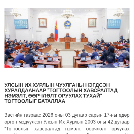
УЛСЫН ИХ ХУРЛЫН ЧУУЛГАНЫ НЭГДСЭН
ХУРАЛДААНААР “ТОГТООЛЫН ХАВСРАЛТАД
НЭМЭЛТ, ӨӨРЧЛӨЛТ ОРУУЛАХ ТУХАЙ”
ТОГТООЛЫГ БАТАЛЛАА
Засгийн газраас 2026 оны 03 дугаар сарын 17-ны өдөр
өргөн мэдүүлсэн Улсын Их Хурлын 2003 оны 42 дугаар
“Тогтоолын хавсралтад нэмэлт, өөрчлөлт оруулах