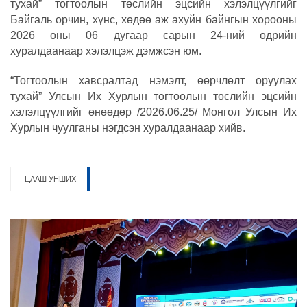
тухай” тогтоолын төслийн эцсийн хэлэлцүүлгийг
Байгаль орчин, хүнс, хөдөө аж ахуйн байнгын хорооны
2026 оны 06 дугаар сарын 24-ний өдрийн
хуралдаанаар хэлэлцэж дэмжсэн юм.
“Тогтоолын хавсралтад нэмэлт, өөрчлөлт оруулах
тухай” Улсын Их Хурлын тогтоолын төслийн эцсийн
хэлэлцүүлгийг өнөөдөр /2026.06.25/ Монгол Улсын Их
Хурлын чуулганы нэгдсэн хуралдаанаар хийв.
ЦААШ УНШИХ