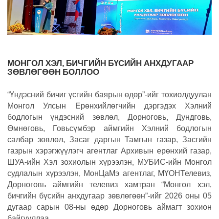
МОНГОЛ ХЭЛ, БИЧГИЙН БҮСИЙН АНХДУГААР
ЗӨВЛӨГӨӨН БОЛЛОО
“Үндэсний бичиг үсгийн баярын өдөр”-ийг тохиолдуулан
Монгол Улсын Ерөнхийлөгчийн дэргэдэх Хэлний
бодлогын үндэсний зөвлөл, Дорноговь, Дундговь,
Өмнөговь, Говьсүмбэр аймгийн Хэлний бодлогын
салбар зөвлөл, Засаг даргын Тамгын газар, Засгийн
газрын хэрэгжүүлэгч агентлаг Архивын ерөнхий газар,
ШУА-ийн Хэл зохиолын хүрээлэн, МУБИС-ийн Монгол
судлалын хүрээлэн, МонЦаМэ агентлаг, МҮОНТелевиз,
Дорноговь аймгийн телевиз хамтран “Монгол хэл,
бичгийн бүсийн анхдугаар зөвлөгөөн”-ийг 2026 оны 05
дугаар сарын 08-ны өдөр Дорноговь аймагт зохион
байгууллаа.