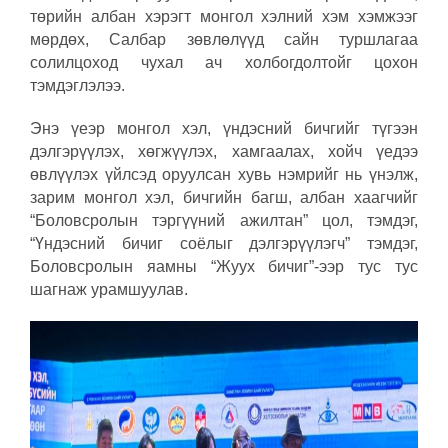
төрийн албан хэрэгт монгол хэлний хэм хэмжээг
мөрдөх, Салбар зөвлөлүүд сайн туршлагаа
солилцоход чухал ач холбогдолтойг цохон
тэмдэглэлээ.
Энэ үеэр монгол хэл, үндэсний бичгийг түгээн
дэлгэрүүлэх, хөгжүүлэх, хамгаалах, хойч үедээ
өвлүүлэх үйлсэд оруулсан хувь нэмрийг нь үнэлж,
зарим монгол хэл, бичгийн багш, албан хаагчийг
“Боловсролын тэргүүний ажилтан” цол, тэмдэг,
“Үндэсний бичиг соёлыг дэлгэрүүлэгч” тэмдэг,
Боловсролын яамны “Жуух бичиг”-ээр тус тус
шагнаж урамшуулав.