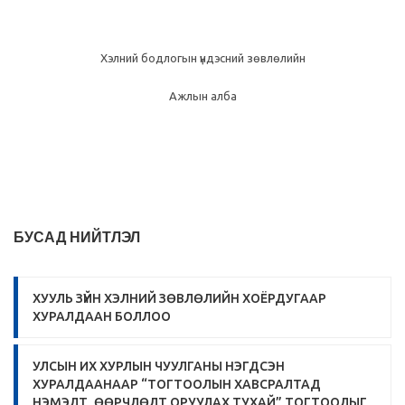
Хэлний бодлогын үндэсний зөвлөлийн
Ажлын алба
БУСАД НИЙТЛЭЛ
ХУУЛЬ ЗҮЙН ХЭЛНИЙ ЗӨВЛӨЛИЙН ХОЁРДУГААР
ХУРАЛДААН БОЛЛОО
УЛСЫН ИХ ХУРЛЫН ЧУУЛГАНЫ НЭГДСЭН
ХУРАЛДААНААР “ТОГТООЛЫН ХАВСРАЛТАД
НЭМЭЛТ, ӨӨРЧЛӨЛТ ОРУУЛАХ ТУХАЙ” ТОГТООЛЫГ