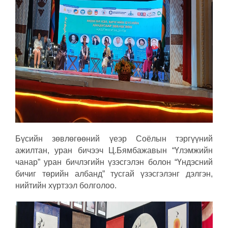
Бүсийн зөвлөгөөний үеэр Соёлын тэргүүний
ажилтан, уран бичээч Ц.Бямбажавын “Үлэмжийн
чанар” уран бичлэгийн үзэсгэлэн болон “Үндэсний
бичиг төрийн албанд” тусгай үзэсгэлэнг дэлгэн,
нийтийн хүртээл болголоо.