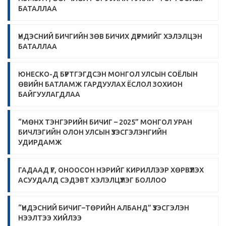
БАТАЛЛАА
ҮНДЭСНИЙ БИЧГИЙН ЗӨВ БИЧИХ ДҮРМИЙГ ХЭЛЭЛЦЭН
БАТАЛЛАА
ЮНЕСКО-Д БҮРТГЭГДСЭН МОНГОЛ УЛСЫН СОЁЛЫН
ӨВИЙН БАТЛАМЖ ГАРДУУЛАХ ЁСЛОЛ ЗОХИОН
БАЙГУУЛАГДЛАА
“МӨНХ ТЭНГЭРИЙН БИЧИГ – 2025” МОНГОЛ УРАН
БИЧЛЭГИЙН ОЛОН УЛСЫН ҮЗЭСГЭЛЭНГИЙН
УДИРДАМЖ
ГАДААД ҮГ, ОНООСОН НЭРИЙГ КИРИЛЛЭЭР ХӨРВҮҮЛЭХ
АСУУДАЛД СЭДЭВТ ХЭЛЭЛЦҮҮЛЭГ БОЛЛОО
“ҮНДЭСНИЙ БИЧИГ–ТӨРИЙН АЛБАНД” ҮЗЭСГЭЛЭН
НЭЭЛТЭЭ ХИЙЛЭЭ