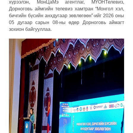
хүрээлэн, МонЦаМэ агентлаг, МҮОНТелевиз,
Дорноговь аймгийн телевиз хамтран “Монгол хэл,
бичгийн бүсийн анхдугаар зөвлөгөөн”-ийг 2026 оны
05 дугаар сарын 08-ны өдөр Дорноговь аймагт
зохион байгууллаа.