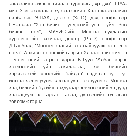
зөвлөлийн ажлын тайлан туршлага, үр дүн”, ШУА-
ийн Хэл зохиолын хүрээлэнгийн Хэл шинжлэлийн
салбарын ЭШАА, доктор (Sc.D), дэд профессор
Г.Батзаяа “Хэл бичиг - үндэсний үнэт зүйл: Зөв
бичих соёл”, МУБИС-ийн Монгол судлалын
хүрээлэнгийн захирал, доктор (Ph.D), профессор
Д.Ганболд “Монгол хэлний зөв найруулж хэрэглэх
соёл”, Архивын ерөнхий газрын Хяналт, шинжилгээ
- үнэлгээний газрын дарга Б.Туул “Албан хэрэг
хөтлөлтийн үйл ажиллагаа, хос бичгийн
хэрэглээний өнөөгийн байдал” сэдвээр тус тус
илтгэл хэлэлцүүлж, хэлэлцүүлэг өрнүүллээ.
Монгол
хэл, бичгийн бүсийн анхдугаар зөвлөгөөний үр дүнд
хэлэлцүүлгээс гарсан санал, дүгнэлтийг тусгасан
зөвлөмж гарна.