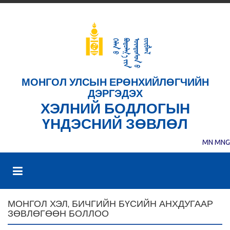
МОНГОЛ УЛСЫН ЕРӨНХИЙЛӨГЧИЙН
ДЭРГЭДЭХ
ХЭЛНИЙ БОДЛОГЫН
ҮНДЭСНИЙ ЗӨВЛӨЛ
MN
MNG
МОНГОЛ ХЭЛ, БИЧГИЙН БҮСИЙН АНХДУГААР
ЗӨВЛӨГӨӨН БОЛЛОО