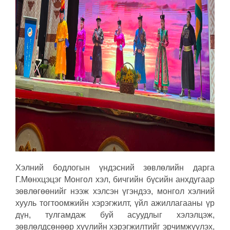
Хэлний бодлогын үндэсний зөвлөлийн дарга
Г.Мөнхцэцэг Монгол хэл, бичгийн бүсийн анхдугаар
зөвлөгөөнийг нээж хэлсэн үгэндээ, монгол хэлний
хууль тогтоомжийн хэрэгжилт, үйл ажиллагааны үр
дүн, тулгамдаж буй асуудлыг хэлэлцэж,
зөвлөлдсөнөөр хуулийн хэрэгжилтийг эрчимжүүлэх,