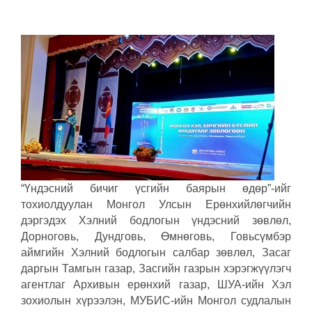
“Үндэсний бичиг үсгийн баярын өдөр”-ийг
тохиолдуулан Монгол Улсын Ерөнхийлөгчийн
дэргэдэх Хэлний бодлогын үндэсний зөвлөл,
Дорноговь, Дундговь, Өмнөговь, Говьсүмбэр
аймгийн Хэлний бодлогын салбар зөвлөл, Засаг
даргын Тамгын газар, Засгийн газрын хэрэгжүүлэгч
агентлаг Архивын ерөнхий газар, ШУА-ийн Хэл
зохиолын хүрээлэн, МУБИС-ийн Монгол судлалын