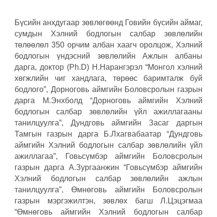
Бүсийн анхдугаар зөвлөгөөнд Говийн бүсийн аймаг,
сумдын Хэлний бодлогын салбар зөвлөлийн
төлөөлөл 350 орчим албан хаагч оролцож, Хэлний
бодлогын үндэсний зөвлөлийн Ажлын албаны
дарга, доктор (Ph.D) Н.Нарангэрэл “Монгол хэлний
хөгжлийн чиг хандлага, төрөөс баримталж буй
бодлого”, Дорноговь аймгийн Боловсролын газрын
дарга М.Энхболд “Дорноговь аймгийн Хэлний
бодлогын салбар зөвлөлийн үйл ажиллагааны
танилцуулга”, Дундговь аймгийн Засаг даргын
Тамгын газрын дарга Б.Лхагвабаатар “Дундговь
аймгийн Хэлний бодлогын салбар зөвлөлийн үйл
ажиллагаа”, Говьсүмбэр аймгийн Боловсролын
газрын дарга А.Зургаанжин “Говьсүмбэр аймгийн
Хэлний бодлогын салбар зөвлөлийн ажлын
танилцуулга”, Өмнөговь аймгийн Боловсролын
газрын мэргэжилтэн, зөвлөх багш Л.Цэцэгмаа
“Өмнөговь аймгийн Хэлний бодлогын салбар