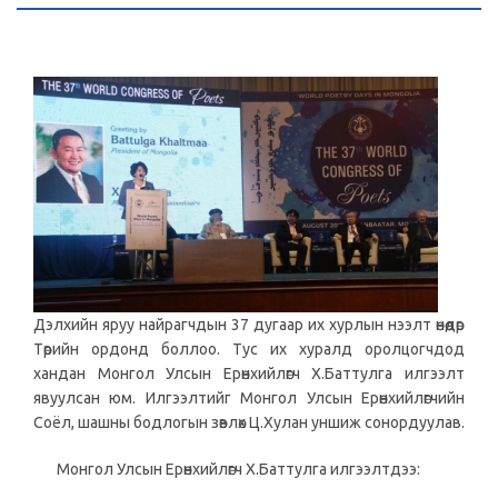
Дэлхийн яруу найрагчдын 37 дугаар их хурлын нээлт өнөөдөр
Төрийн ордонд боллоо. Тус их хуралд оролцогчдод
хандан Монгол Улсын Ерөнхийлөгч Х.Баттулга илгээлт
явуулсан юм. Илгээлтийг Монгол Улсын Ерөнхийлөгчийн
Соёл, шашны бодлогын зөвлөх Ц.Хулан уншиж сонордуулав.
Монгол Улсын Ерөнхийлөгч Х.Баттулга илгээлтдээ: