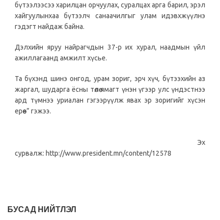
бүтээлээсээ харилцан орчуулах, суралцах арга барил, эрэл
хайгуулынхаа бүтээлч санаачилгыг улам идэвхжүүлнэ
гэдэгт найдаж байна.
Дэлхийн яруу найрагчдын 37-р их хурал, наадмын үйл
ажиллагаанд амжилт хүсье.
Та бүхэнд шинэ онгод, урам зориг, эрч хүч, бүтээхийн аз
жаргал, шударга ёсны төлөө ямагт үнэн үгээр улс үндэстнээ
ард түмнээ уриалан гэгээрүүлж явах эр зоригийг хүсэн
ерөөе” гэжээ.
Эх
сурвалж: http://www.president.mn/content/12578
БУСАД НИЙТЛЭЛ