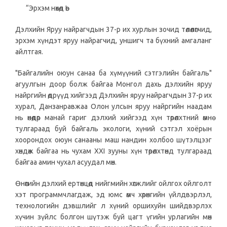
“Эрхэм нөхөд өө!
Дэлхийн Яруу найрагчдын 37-р их хурлын зочид төлөөлөгчид,
эрхэм хүндэт яруу найрагчид, уншигч та бүхний амгаланг
айлтгая.
"Байгалийн оюун санаа ба хүмүүний сэтгэлийн байгаль"
агуулгын доор болж байгаа Монгол дахь дэлхийн яруу
найргийн өдрүүд хийгээд Дэлхийн яруу найрагчдын 37-р их
хурал, Данзанравжаа Олон улсын яруу найргийн наадам
нь өнөөдөр манай гариг дэлхий хийгээд хүн төрөлхтний өмнө
тулгараад буй байгаль экологи, хүний сэтгэл хоёрын
хоорондох оюун санааны маш нандин холбоо шүтэлцээг
хөндөж байгаа нь чухам XXI зууны хүн төрөлхтөнд тулгараад
байгаа амин чухал асуудал мөн.
Өнөөгийн дэлхий ертөнцөд нийгмийн хөгжлийг ойлгох ойлголт
хэт программчлагдаж, эд юмс өмч хөрөнгийн үйлдвэрлэл,
технологийн дэвшлийг л хүний оршихуйн шийдвэрлэх
хүчин зүйлс болгон шүтэж буй цагт үгийн урлагийн мөн