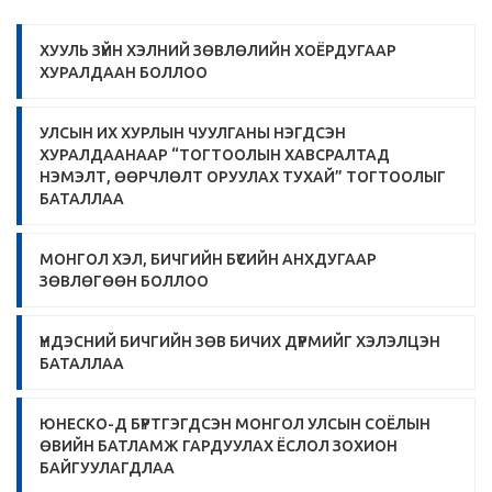
ХУУЛЬ ЗҮЙН ХЭЛНИЙ ЗӨВЛӨЛИЙН ХОЁРДУГААР
ХУРАЛДААН БОЛЛОО
УЛСЫН ИХ ХУРЛЫН ЧУУЛГАНЫ НЭГДСЭН
ХУРАЛДААНААР “ТОГТООЛЫН ХАВСРАЛТАД
НЭМЭЛТ, ӨӨРЧЛӨЛТ ОРУУЛАХ ТУХАЙ” ТОГТООЛЫГ
БАТАЛЛАА
МОНГОЛ ХЭЛ, БИЧГИЙН БҮСИЙН АНХДУГААР
ЗӨВЛӨГӨӨН БОЛЛОО
ҮНДЭСНИЙ БИЧГИЙН ЗӨВ БИЧИХ ДҮРМИЙГ ХЭЛЭЛЦЭН
БАТАЛЛАА
ЮНЕСКО-Д БҮРТГЭГДСЭН МОНГОЛ УЛСЫН СОЁЛЫН
ӨВИЙН БАТЛАМЖ ГАРДУУЛАХ ЁСЛОЛ ЗОХИОН
БАЙГУУЛАГДЛАА