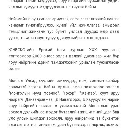
чанарыг танин мэдүүлэх, яруу найргийн бурханлаг увдис
чадлыг хүмүүст мэдрүүлэх нь нэн чухал байна.
Нийгмийн оюун санааг ариусгах, соёл сэтгэлгээний хүнлэг
чанарыг гүнзгийрүүлэх, хүний үйл ажиллагаа, амьдрал
тэмцлийг жинхэнэ тус буянт үйлсэд дуудах өндөр дээд
үүрэг, тавилан юун түрүүнд яруу найрагт л оногджээ.
ЮНЕСКО-ийн Ерөнхий бага хурлын ХХХ чуулганы
тогтоолоор 2000 оноос эхлэн дэлхий дахинаар жил бүр
яруу найргийн өдрийг тэмдэглэхийг уриалан тунхагласан
билээ.
Монгол Улсад сүүлийн жилүүдэд ном, соёлын салбар
эрчимтэй сэргэж байна. Ардын аман зохиолоос эхлээд
"Монголын нууц товчоо", "Гэсэр", "Жангар", суут яруу
найрагч Данзанравжаа, Д.Нацагдорж, Б.Явуухулан нарын
яруу найргийн баялаг өв уламжлалтай Монголын уран
зохиол дэлхийн сонгодог бүтээлийн жишигт нийцдэг бөгөөд
улс улсын шилдэг зохиолч, яруу найрагчид та бүхэнтэй
элэгсэг дотно танилцаж, уран бүтээлээрээ нөхөрлөж, зохиол