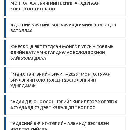
МОНГОЛ ХЭЛ, БИЧГИЙН БҮСИЙН АНХДУГААР
ЗӨВЛӨГӨӨН БОЛЛОО
ҮНДЭСНИЙ БИЧГИЙН ЗӨВ БИЧИХ ДҮРМИЙГ ХЭЛЭЛЦЭН
БАТАЛЛАА
ЮНЕСКО-Д БҮРТГЭГДСЭН МОНГОЛ УЛСЫН СОЁЛЫН
ӨВИЙН БАТЛАМЖ ГАРДУУЛАХ ЁСЛОЛ ЗОХИОН
БАЙГУУЛАГДЛАА
“МӨНХ ТЭНГЭРИЙН БИЧИГ – 2025” МОНГОЛ УРАН
БИЧЛЭГИЙН ОЛОН УЛСЫН ҮЗЭСГЭЛЭНГИЙН
УДИРДАМЖ
ГАДААД ҮГ, ОНООСОН НЭРИЙГ КИРИЛЛЭЭР ХӨРВҮҮЛЭХ
АСУУДАЛД СЭДЭВТ ХЭЛЭЛЦҮҮЛЭГ БОЛЛОО
“ҮНДЭСНИЙ БИЧИГ–ТӨРИЙН АЛБАНД” ҮЗЭСГЭЛЭН
НЭЭЛТЭЭ ХИЙЛЭЭ