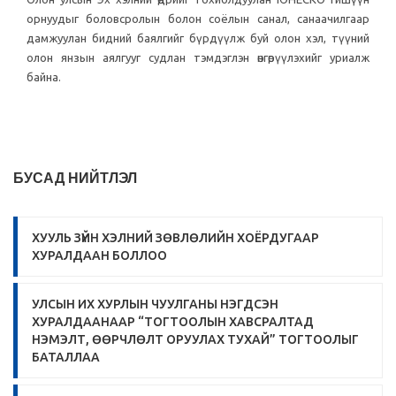
орнуудыг боловсролын болон соёлын санал, санаачилгаар
дамжуулан бидний баялгийг бүрдүүлж буй олон хэл, түүний
олон янзын аялгууг судлан тэмдэглэн өнгөрүүлэхийг уриалж
байна.
БУСАД НИЙТЛЭЛ
ХУУЛЬ ЗҮЙН ХЭЛНИЙ ЗӨВЛӨЛИЙН ХОЁРДУГААР
ХУРАЛДААН БОЛЛОО
УЛСЫН ИХ ХУРЛЫН ЧУУЛГАНЫ НЭГДСЭН
ХУРАЛДААНААР “ТОГТООЛЫН ХАВСРАЛТАД
НЭМЭЛТ, ӨӨРЧЛӨЛТ ОРУУЛАХ ТУХАЙ” ТОГТООЛЫГ
БАТАЛЛАА