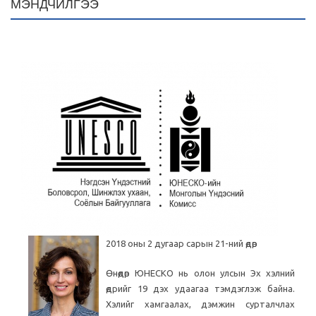
МЭНДЧИЛГЭЭ
2018 оны 2 дугаар сарын 21-ний өдөр
Өнөөдөр ЮНЕСКО нь олон улсын Эх хэлний
өдрийг 19 дэх удаагаа тэмдэглэж байна.
Хэлийг хамгаалах, дэмжин сурталчлах