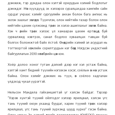
дэмжиж, тэр дундаа олон хэлтэй орнуудын хэлний бодлогыг
дэмждэг. Мөн хүүхдүүд эх хэлээрээ суралцахдаа хамгийн сайн
сурдаг учраас хэлийг сургуулийн анхан болон бага ангиас нь
эхлэн заахыг зөвлөдөг. Түүнчлэн, олон нийтийн газар болон олон
нийтийн цахим сүлжээнд төрөлх эх хэлээ ашиглахыг зөвлөж байна.
Хэн ч өөрийн төрөлх хэлээс үл хамааран цахим ертөнцөд буй
сурвалжид нэвтрэх, санал бодлоо хуваалцах тавцан буй
болгох боломжтой байх ёстой. Өнөөдрийн хэлний эл асуудал нь
тогтвортой хөгжлийн сорилтуудын нэг бөгөөд Нэгдсэн үндэстний
байгууллагын 2030 хөтөлбөрийн цөм юм.
Хоёр долоо хоног тутам дэлхий дээр нэг хэл устаж байна,
хэлтэй хамт бидний түүхийн нэгээхэн хэсэг, соёлын өв мөн устаж
байна. Олон хэлийг дэмжих нь түүх, өв соёлоо хадгалан
үлдэхэд чухал үүрэгтэй.
Нельсон Мандела гайхамшигтай үг хэлсэн байдаг. Тэрээр
“Хэрэв хүнтэй түүний ойлгодог хэлээр ярилцвал, хэлсэн үгс
тань түүний оюун ухаанд буудаг, харин түүний төрөлх хэлээр
ярилцвал, үгс тань түүний зүрхэнд шууд хүрнэ” гэсэн байна.
Олон улсын Эх хэлний өдрийг тохиолдуулан ЮНЕСКО гишүүн