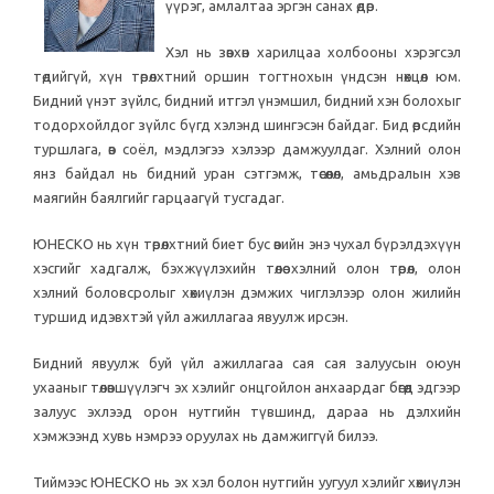
үүрэг, амлалтаа эргэн санах өдөр.
Хэл нь зөвхөн харилцаа холбооны хэрэгсэл
төдийгүй, хүн төрөлхтний оршин тогтнохын үндсэн нөхцөл юм.
Бидний үнэт зүйлс, бидний итгэл үнэмшил, бидний хэн болохыг
тодорхойлдог зүйлс бүгд хэлэнд шингэсэн байдаг. Бид өөрсдийн
туршлага, өв соёл, мэдлэгээ хэлээр дамжуулдаг. Хэлний олон
янз байдал нь бидний уран сэтгэмж, төсөөлөл, амьдралын хэв
маягийн баялгийг гарцаагүй тусгадаг.
ЮНЕСКО нь хүн төрөлхтний биет бус өвийн энэ чухал бүрэлдэхүүн
хэсгийг хадгалж, бэхжүүлэхийн төлөө хэлний олон төрөл, олон
хэлний боловсролыг хөхиүлэн дэмжих чиглэлээр олон жилийн
туршид идэвхтэй үйл ажиллагаа явуулж ирсэн.
Бидний явуулж буй үйл ажиллагаа сая сая залуусын оюун
ухааныг төлөвшүүлэгч эх хэлийг онцгойлон анхаардаг бөгөөд эдгээр
залуус эхлээд орон нутгийн түвшинд, дараа нь дэлхийн
хэмжээнд хувь нэмрээ оруулах нь дамжиггүй билээ.
Тиймээс ЮНЕСКО нь эх хэл болон нутгийн уугуул хэлийг хөхиүлэн