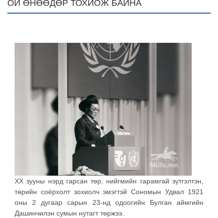
ОЙ ӨНӨӨДӨР ТОХИОЖ БАЙНА
XX зууны нэрд гарсан төр, нийгмийн гарамгай зүтгэлтэн,
төрийн соёрхолт зохиолч эмэгтэй Сономын Удвал 1921
оны 2 дугаар сарын 23-нд одоогийн Булган аймгийн
Дашинчилэн сумын нутагт төржээ.