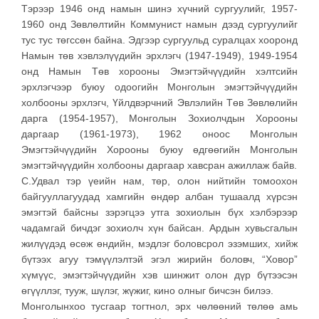
Тэрээр 1946 онд намын шинэ хүчний сургуулийг, 1957-
1960 онд Зөвлөлтийн Коммунист намын дээд сургуулийг
тус тус төгссөн байна. Эдгээр сургуульд суралцах хооронд
Намын төв хэвлэлүүдийн эрхлэгч (1947-1949), 1949-1954
онд Намын Төв хорооны Эмэгтэйчүүдийн хэлтсийн
эрхлэгчээр буюу одоогийн Монголын эмэгтэйчүүдийн
холбооны эрхлэгч, Үйлдвэрчний Эвлэлийн Төв Зөвлөлийн
дарга (1954-1957), Монголын Зохиолчдын Хорооны
даргаар (1961-1973), 1962 оноос Монголын
Эмэгтэйчүүдийн Хорооны буюу өдгөөгийн Монголын
эмэгтэйчүүдийн холбооны даргаар хавсран ажиллаж байв.
С.Удвал тэр үеийн нам, төр, олон нийтийн томоохон
байгууллагуудад хамгийн өндөр албан тушаалд хүрсэн
эмэгтэй байсны зэрэгцээ утга зохиолын бүх хэлбэрээр
чадамгай бичдэг зохиолч хүн байсан. Ардын хувьсгалын
жилүүдэд өсөж өндийн, мэдлэг боловсрол эзэмших, хийж
бүтээх агуу тэмүүлэлтэй эгэл жирийн боловч, “Ховор”
хүмүүс, эмэгтэйчүүдийн хэв шинжит олон дүр бүтээсэн
өгүүллэг, тууж, шүлэг, жүжиг, кино олныг бичсэн билээ.
Монголынхоо тусгаар тогтнол, эрх чөлөөний төлөө амь