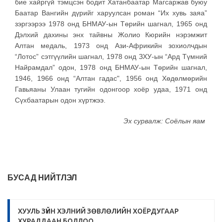
бие хайргүй тэмцсэн бодит Хатанбаатар Магсаржав буюу
Баатар Вангийн дүрийг харуулсан роман “Их хувь заяа”
зэргээрээ 1978 онд БНМАУ-ын Төрийн шагнал, 1965 онд
Дэлхий дахины энх тайвны Жолио Кюрийн нэрэмжит
Алтан медаль, 1973 онд Ази-Африкийн зохиолчдын
“Лотос” сэтгүүлийн шагнал, 1978 онд ЗХУ-ын “Ард Түмний
Найрамдал” одон, 1978 онд БНМАУ-ын Төрийн шагнал,
1946, 1966 онд “Алтан гадас", 1956 онд Хөдөлмөрийн
Гавьяаны Улаан тугийн одонгоор хоёр удаа, 1971 онд
Сүхбаатарын одон хүртжээ.
Эх сурвалж: Соёлын яам
БУСАД НИЙТЛЭЛ
ХУУЛЬ ЗҮЙН ХЭЛНИЙ ЗӨВЛӨЛИЙН ХОЁРДУГААР
ХУРАЛДААН БОЛЛОО