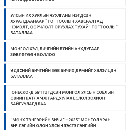
УЛСЫН ИХ ХУРЛЫН ЧУУЛГАНЫ НЭГДСЭН
ХУРАЛДААНААР “ТОГТООЛЫН ХАВСРАЛТАД
НЭМЭЛТ, ӨӨРЧЛӨЛТ ОРУУЛАХ ТУХАЙ” ТОГТООЛЫГ
БАТАЛЛАА
МОНГОЛ ХЭЛ, БИЧГИЙН БҮСИЙН АНХДУГААР
ЗӨВЛӨГӨӨН БОЛЛОО
ҮНДЭСНИЙ БИЧГИЙН ЗӨВ БИЧИХ ДҮРМИЙГ ХЭЛЭЛЦЭН
БАТАЛЛАА
ЮНЕСКО-Д БҮРТГЭГДСЭН МОНГОЛ УЛСЫН СОЁЛЫН
ӨВИЙН БАТЛАМЖ ГАРДУУЛАХ ЁСЛОЛ ЗОХИОН
БАЙГУУЛАГДЛАА
“МӨНХ ТЭНГЭРИЙН БИЧИГ – 2025” МОНГОЛ УРАН
БИЧЛЭГИЙН ОЛОН УЛСЫН ҮЗЭСГЭЛЭНГИЙН