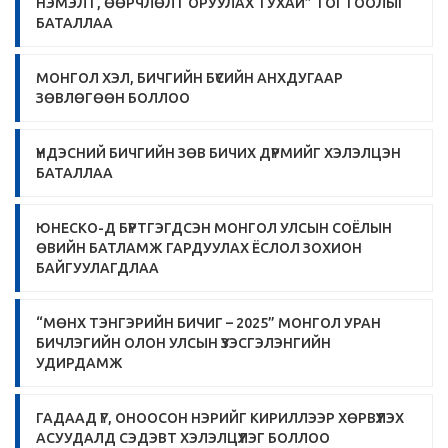
НЭМЭЛТ, ӨӨРЧЛӨЛТ ОРУУЛАХ ТУХАЙ” ТОГТООЛЫГ
БАТАЛЛАА
МОНГОЛ ХЭЛ, БИЧГИЙН БҮСИЙН АНХДУГААР
ЗӨВЛӨГӨӨН БОЛЛОО
ҮНДЭСНИЙ БИЧГИЙН ЗӨВ БИЧИХ ДҮРМИЙГ ХЭЛЭЛЦЭН
БАТАЛЛАА
ЮНЕСКО-Д БҮРТГЭГДСЭН МОНГОЛ УЛСЫН СОЁЛЫН
ӨВИЙН БАТЛАМЖ ГАРДУУЛАХ ЁСЛОЛ ЗОХИОН
БАЙГУУЛАГДЛАА
“МӨНХ ТЭНГЭРИЙН БИЧИГ – 2025” МОНГОЛ УРАН
БИЧЛЭГИЙН ОЛОН УЛСЫН ҮЗЭСГЭЛЭНГИЙН
УДИРДАМЖ
ГАДААД ҮГ, ОНООСОН НЭРИЙГ КИРИЛЛЭЭР ХӨРВҮҮЛЭХ
АСУУДАЛД СЭДЭВТ ХЭЛЭЛЦҮҮЛЭГ БОЛЛОО