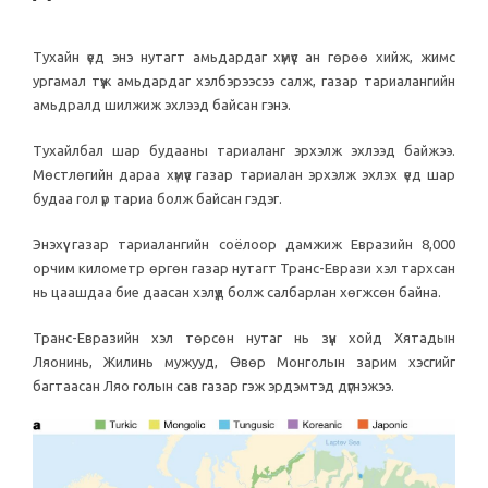
Тухайн үед энэ нутагт амьдардаг хүмүүс ан гөрөө хийж, жимс
ургамал түүж амьдардаг хэлбэрээсээ салж, газар тариалангийн
амьдралд шилжиж эхлээд байсан гэнэ.
Тухайлбал шар будааны тариаланг эрхэлж эхлээд байжээ.
Мөстлөгийн дараа хүмүүс газар тариалан эрхэлж эхлэх үед шар
будаа гол үр тариа болж байсан гэдэг.
Энэхүү газар тариалангийн соёлоор дамжиж Евразийн 8,000
орчим километр өргөн газар нутагт Транс-Еврази хэл тархсан
нь цаашдаа бие даасан хэлүүд болж салбарлан хөгжсөн байна.
Транс-Евразийн хэл төрсөн нутаг нь зүүн хойд Хятадын
Ляонинь, Жилинь мужууд, Өвөр Монголын зарим хэсгийг
багтаасан Ляо голын сав газар гэж эрдэмтэд дүгнэжээ.