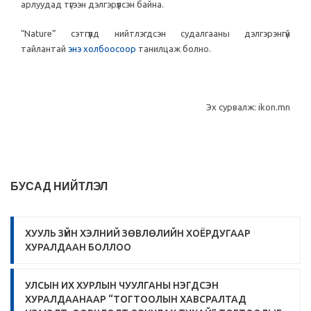
арлуудад түгээн дэлгэрүүлсэн байна.
“Nature” сэтгүүлд нийтлэгдсэн судалгааны дэлгэрэнгүй
тайлантай
энэ холбоосоор
танилцаж болно.
Эх сурвалж: ikon.mn
БУСАД НИЙТЛЭЛ
ХУУЛЬ ЗҮЙН ХЭЛНИЙ ЗӨВЛӨЛИЙН ХОЁРДУГААР
ХУРАЛДААН БОЛЛОО
УЛСЫН ИХ ХУРЛЫН ЧУУЛГАНЫ НЭГДСЭН
ХУРАЛДААНААР “ТОГТООЛЫН ХАВСРАЛТАД