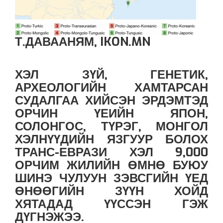
Т.ДАВААНЯМ, IKON.MN
ХЭЛ ЗҮЙ, ГЕНЕТИК,
АРХЕОЛОГИЙН ХАМТАРСАН
СУДАЛГАА ХИЙСЭН ЭРДЭМТЭД
ОРЧИН ҮЕИЙН ЯПОН,
СОЛОНГОС, ТҮРЭГ, МОНГОЛ
ХЭЛНҮҮДИЙН ЯЗГУУР БОЛОХ
ТРАНС-ЕВРАЗИ ХЭЛ 9,000
ОРЧИМ ЖИЛИЙН ӨМНӨ БУЮУ
ШИНЭ ЧУЛУУН ЗЭВСГИЙН ҮЕД
ӨНӨӨГИЙН ЗҮҮН ХОЙД
ХЯТАДАД ҮҮССЭН ГЭЖ
ДҮГНЭЖЭЭ.