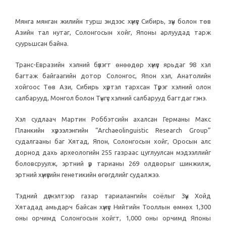
Мянга мянган жилийн турш эндээс хүмүүс Сибирь, зүүн болон төв
Азийн тал нутаг, Солонгосын хойг, Японы арлуудад тарж
суурьшсан байна.
Транс-Евразийн хэлний бүлэгт өнөөдөр хүмүүс ярьдаг 98 хэл
багтаж байгаагийн дотор Солонгос, Япон хэл, Анатолийн
хойгоос Төв Ази, Сибирь хүртэл тархсан Түрэг хэлний олон
салбарууд, Монгол болон Түнгүс хэлний салбарууд багтдаг гэнэ.
Хэл судлаач Мартин Роббэтсийн ахалсан Германы Макс
Планкийн хүрээлэнгийн “Archaeolinguistic Research Group”
судалгааны баг Хятад, Япон, Солонгосын хойг, Оросын алс
дорнод дахь археологийн 255 газраас цуглуулсан мэдээллийг
боловсруулж, эртний үр тарианы 269 олдворыг шинжилж,
эртний хүмүүсийн генетикийн өгөгдлийг судалжээ.
Тэдний дүгнэлтээр газар тариалангийн соёлыг Зүүн Хойд
Хятадад амьдарч байсан хүмүүс Нийтийн Тооллын өмнөх 1,300
оны орчимд Солонгосын хойгт, 1,000 оны орчимд Японы