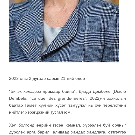
2022 оны 2 дугаар сарын 21-ний өдөр
“Би эх хэлээрээ яримаар байна”: Диади Дембеле (Diadié
Dembélé, "Le duel des grands-mères", 2022)-н зохиолын
баатар Гамет хүүгийн хүсэл тэмүүлэл нь хүн төрөлхтний
нийтлэг хэрэгцээний тусгал юм.
Хэл болгонд өөрийн гэсэн хэмнэл, хүрээлэн буй орчныг
дүрслэх арга барил, аливаад хандах хандлага, сэтгэлгээ