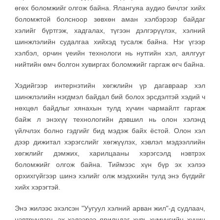
өгөх боломжийг олгож байна. Ялангуяа аудио бичлэг хийх
боломжтой болсноор зөвхөн аман хэлбэрээр байдаг
хэлийг бүртгэж, хадгалах, түгээн дэлгэрүүлэх, хэлний
шинжлэлийн судалгаа хийхэд тусалж байна. Нэг үгээр
хэлбэл, орчин үеийн технологи нь нутгийн хэл, аялгууг
нийтийн өмч болгон хувиргах боломжийг гаргаж өгч байна.
Хэдийгээр интернэтийн хөгжлийн үр дагавраар хэл
шинжлэлийн нэгдмэл байдал бий болох эрсдэлтэй хэдий ч
нөхцөл байдлыг хянахын тулд хүчин чармайлт гаргаж
байж л энэхүү технологийн дэвшил нь олон хэлэнд
үйлчлэх болно гэдгийг бид мэдэж байх ёстой. Олон хэл
дээр дижитал хэрэгслийг хөгжүүлэх, хэвлэл мэдээллийн
хөгжлийг дэмжих, харилцааны хэрэгсэлд нэвтрэх
боломжийг олгож байна. Тиймээс хүн бүр эх хэлээ
орхихгүйгээр шинэ хэлийг олж мэдэхийн тулд энэ бүгдийг
хийх хэрэгтэй.
Энэ жилээс эхэлсэн "Уугуул хэлний арван жил"-д судлаач,
нэвтрүүлэгч, эх хэлээрээ ярилцдаг хувь хүмүүсийн хүчин