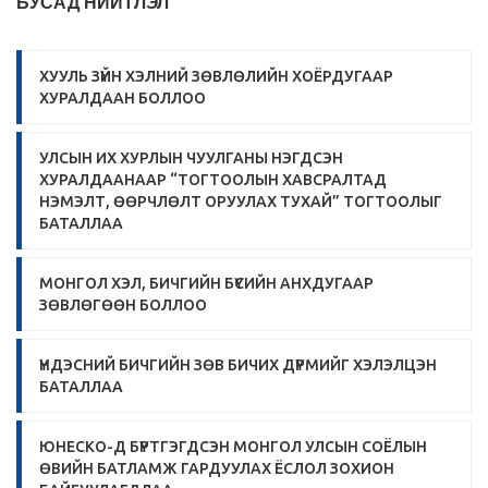
БУСАД НИЙТЛЭЛ
ХУУЛЬ ЗҮЙН ХЭЛНИЙ ЗӨВЛӨЛИЙН ХОЁРДУГААР
ХУРАЛДААН БОЛЛОО
УЛСЫН ИХ ХУРЛЫН ЧУУЛГАНЫ НЭГДСЭН
ХУРАЛДААНААР “ТОГТООЛЫН ХАВСРАЛТАД
НЭМЭЛТ, ӨӨРЧЛӨЛТ ОРУУЛАХ ТУХАЙ” ТОГТООЛЫГ
БАТАЛЛАА
МОНГОЛ ХЭЛ, БИЧГИЙН БҮСИЙН АНХДУГААР
ЗӨВЛӨГӨӨН БОЛЛОО
ҮНДЭСНИЙ БИЧГИЙН ЗӨВ БИЧИХ ДҮРМИЙГ ХЭЛЭЛЦЭН
БАТАЛЛАА
ЮНЕСКО-Д БҮРТГЭГДСЭН МОНГОЛ УЛСЫН СОЁЛЫН
ӨВИЙН БАТЛАМЖ ГАРДУУЛАХ ЁСЛОЛ ЗОХИОН