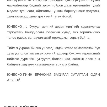
чармайлтаар бидний эргэн тойрон дахь ертөнцийн тухай
мэдлэг, туршлага, ойлголтын үнэлж баршгүй санг хадгалж,
хамгаалахад шинэ эрч хүчийг өгөх ёстой.
ЮНЕСКО нь “Уугуул хэлний арван жил”-ийг хэрэгжүүлэх
тэргүүлэгч байгууллага болохын хувьд энэ зорилгынхоо
төлөө идэвх, санаачилгатай оролцохыг зорьж байна.
Тийм ч учраас би энэ үйлсэд нэгдэх хүсэл эрмэлзэлтэй бүх
хүмүүст олон улсын эх хэлний өдрөөр бүх хүн төрөлхтний
нийтлэг дүрмийн цуглуулга болсон хэл, соёлын олон янз
байдлыг хадгалж хамгаалахыг уриалж байна.
ЮНЕСКО-ГИЙН ЕРӨНХИЙ ЗАХИРАЛ ХАТАГТАЙ ОДРИ
АЗУЛЭЙ