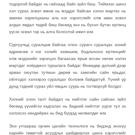
тодорхой байдаг нь гайхаад байх зүйл биш. Тиймээс шинэ
хэл сурах эсвэл өмнө нь мэддэг байсан хэлээ мартах нь
зөвхөн харилцааны аль нэг хэрэгслийг олж авах эсвэл
алдах явдал төдий биш бөгөөд энэ нь бүхэл бүтэн ертөнц
үүсэх эсвэл тэр нь алга болохтой ижил юм.
Сургуульд суралцаж байгаа олон сурагч суралцах эхний
өдрөөсөө л нэг хэлийг эзэмшиж, бодлынхоо ертөнцийг
олж мэдэхийн зэрэгцээ багаасаа ярьж өссөн нөгөө хэлээ
мартдаг хоёрдмол туршлага байдаг. Өнөөдөр дэлхий дээр
арван оюутан тутмын дөрөв нь хамгийн сайн ярьдаг,
ойлгодог хэлээрээ суралцах боломж байдаггүй. Үүний үр
дүнд тэдний сурах үйл явцын суурь нь тогтворгүй болдог.
Хэлний олон талт байдал нь нийтлэг сайн сайхан зүйл
бөгөөд үүнийгээ хадгалах нь бидний нийтлэг үүрэг тул эх
хэлээсээ хөндийрөх нь бид бүгдэд нөлөөлдөг юм.
Энэ утгаараа орчин цагийн технологи нь бидэнд энэхүү
нарийн төвөгтэй асуудлыг шийдвэрлэх шинэ хэрэгслийг