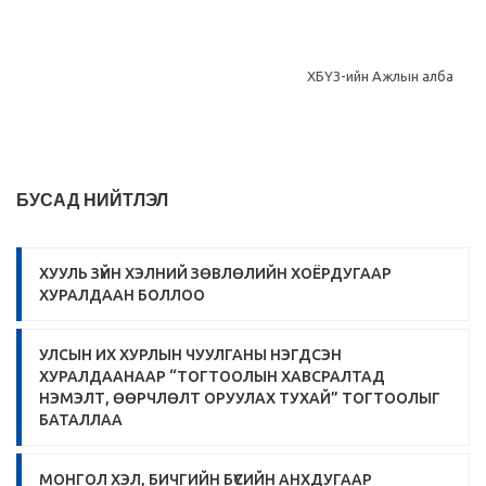
ХБҮЗ-ийн Ажлын алба
БУСАД НИЙТЛЭЛ
ХУУЛЬ ЗҮЙН ХЭЛНИЙ ЗӨВЛӨЛИЙН ХОЁРДУГААР
ХУРАЛДААН БОЛЛОО
УЛСЫН ИХ ХУРЛЫН ЧУУЛГАНЫ НЭГДСЭН
ХУРАЛДААНААР “ТОГТООЛЫН ХАВСРАЛТАД
НЭМЭЛТ, ӨӨРЧЛӨЛТ ОРУУЛАХ ТУХАЙ” ТОГТООЛЫГ
БАТАЛЛАА
МОНГОЛ ХЭЛ, БИЧГИЙН БҮСИЙН АНХДУГААР