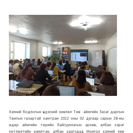
Хэлний бодлогын үндэсний зөвлөл Төв аймгийн Засаг даргын
Тамгын газартай хамтран 2022 оны 02 дугаар сарын 28-ны
өдөр аймгийн төрийн байгууллагын архив, албан хэрэг
хөтлөлтийн ажилтан, албан хаагчдад Монгол хэлний зөв