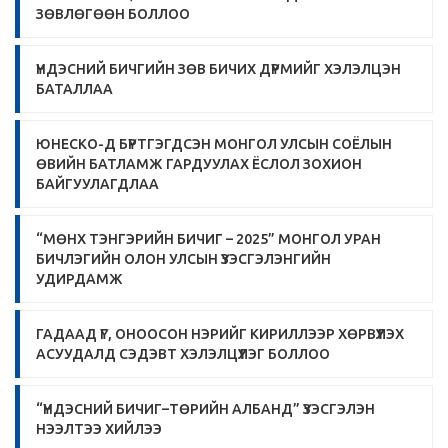
ЗӨВЛӨГӨӨН БОЛЛОО
ҮНДЭСНИЙ БИЧГИЙН ЗӨВ БИЧИХ ДҮРМИЙГ ХЭЛЭЛЦЭН
БАТАЛЛАА
ЮНЕСКО-Д БҮРТГЭГДСЭН МОНГОЛ УЛСЫН СОЁЛЫН
ӨВИЙН БАТЛАМЖ ГАРДУУЛАХ ЁСЛОЛ ЗОХИОН
БАЙГУУЛАГДЛАА
“МӨНХ ТЭНГЭРИЙН БИЧИГ – 2025” МОНГОЛ УРАН
БИЧЛЭГИЙН ОЛОН УЛСЫН ҮЗЭСГЭЛЭНГИЙН
УДИРДАМЖ
ГАДААД ҮГ, ОНООСОН НЭРИЙГ КИРИЛЛЭЭР ХӨРВҮҮЛЭХ
АСУУДАЛД СЭДЭВТ ХЭЛЭЛЦҮҮЛЭГ БОЛЛОО
“ҮНДЭСНИЙ БИЧИГ–ТӨРИЙН АЛБАНД” ҮЗЭСГЭЛЭН
НЭЭЛТЭЭ ХИЙЛЭЭ