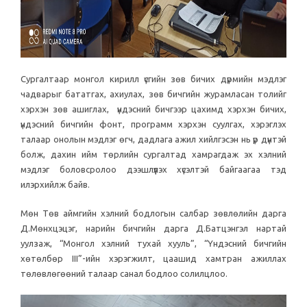
Сургалтаар монгол кирилл үсгийн зөв бичих дүрмийн мэдлэг
чадварыг бататгах, ахиулах, зөв бичгийн журамласан толийг
хэрхэн зөв ашиглах, үндэсний бичгээр цахимд хэрхэн бичих,
үндэсний бичгийн фонт, программ хэрхэн суулгах, хэрэглэх
талаар онолын мэдлэг өгч, дадлага ажил хийлгэсэн нь үр дүнтэй
болж, дахин ийм төрлийн сургалтад хамрагдаж эх хэлний
мэдлэг боловсролоо дээшлүүлэх хүсэлтэй байгаагаа тэд
илэрхийлж байв.
Мөн Төв аймгийн хэлний бодлогын салбар зөвлөлийн дарга
Д.Мөнхцэцэг, нарийн бичгийн дарга Д.Батцэнгэл нартай
уулзаж, “Монгол хэлний тухай хууль”, “Үндэсний бичгийн
хөтөлбөр III”-ийн хэрэгжилт, цаашид хамтран ажиллах
төлөвлөгөөний талаар санал бодлоо солилцлоо.