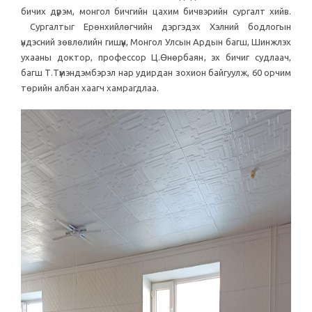
бичих дүрэм, монгол бичгийн цахим бичвэрийн сургалт хийв.
Сургалтыг Ерөнхийлөгчийн дэргэдэх Хэлний бодлогын
үндэсний зөвлөлийн гишүүн, Монгол Улсын Ардын багш, Шинжлэх
ухааны доктор, профессор Ц.Өнөрбаян, эх бичиг судлаач,
багш Т.Түмэндэмбэрэл нар удирдан зохион байгуулж, 60 орчим
төрийн албан хаагч хамрагдлаа.