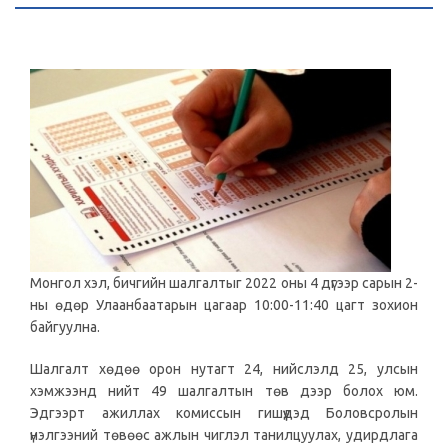
Монгол хэл, бичгийн шалгалтыг 2022 оны 4 дүгээр сарын 2-
ны өдөр Улаанбаатарын цагаар 10:00-11:40 цагт зохион
байгуулна.
Шалгалт хөдөө орон нутагт 24, нийслэлд 25, улсын
хэмжээнд нийт 49 шалгалтын төв дээр болох юм.
Эдгээрт ажиллах комиссын гишүүдэд Боловсролын
үнэлгээний төвөөс ажлын чиглэл танилцуулах, удирдлага