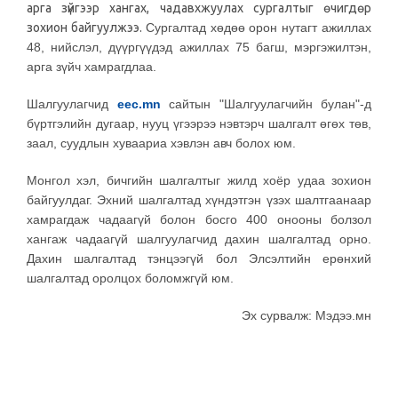
арга зүйгээр хангах, чадавхжуулах сургалтыг өчигдөр
зохион байгуулжээ.
Сургалтад хөдөө орон нутагт ажиллах
48, нийслэл, дүүргүүдэд ажиллах 75 багш, мэргэжилтэн,
арга зүйч хамрагдлаа.
Шалгуулагчид
eec.mn
сайтын "Шалгуулагчийн булан"-д
бүртгэлийн дугаар, нууц үгээрээ нэвтэрч шалгалт өгөх төв,
заал, суудлын хуваариа хэвлэн авч болох юм.
Монгол хэл, бичгийн шалгалтыг жилд хоёр удаа зохион
байгуулдаг. Эхний шалгалтад хүндэтгэн үзэх шалтгаанаар
хамрагдаж чадаагүй болон босго 400 онооны болзол
хангаж чадаагүй шалгуулагчид дахин шалгалтад орно.
Дахин шалгалтад тэнцээгүй бол Элсэлтийн ерөнхий
шалгалтад оролцох боломжгүй юм.
Эх сурвалж: Мэдээ.мн