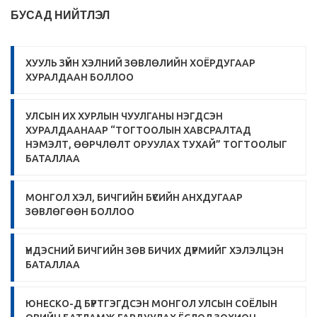
БУСАД НИЙТЛЭЛ
ХУУЛЬ ЗҮЙН ХЭЛНИЙ ЗӨВЛӨЛИЙН ХОЁРДУГААР
ХУРАЛДААН БОЛЛОО
УЛСЫН ИХ ХУРЛЫН ЧУУЛГАНЫ НЭГДСЭН
ХУРАЛДААНААР “ТОГТООЛЫН ХАВСРАЛТАД
НЭМЭЛТ, ӨӨРЧЛӨЛТ ОРУУЛАХ ТУХАЙ” ТОГТООЛЫГ
БАТАЛЛАА
МОНГОЛ ХЭЛ, БИЧГИЙН БҮСИЙН АНХДУГААР
ЗӨВЛӨГӨӨН БОЛЛОО
ҮНДЭСНИЙ БИЧГИЙН ЗӨВ БИЧИХ ДҮРМИЙГ ХЭЛЭЛЦЭН
БАТАЛЛАА
ЮНЕСКО-Д БҮРТГЭГДСЭН МОНГОЛ УЛСЫН СОЁЛЫН