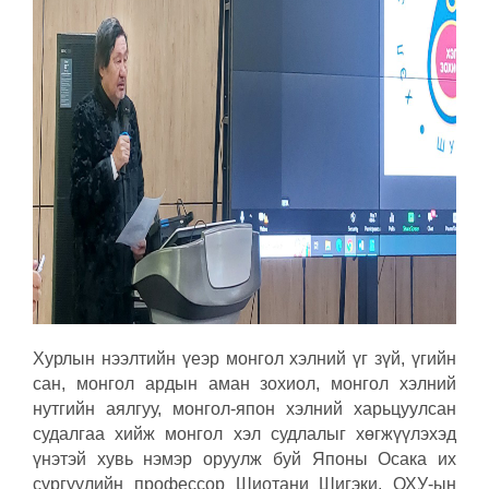
Хурлын нээлтийн үеэр монгол хэлний үг зүй, үгийн
сан, монгол ардын аман зохиол, монгол хэлний
нутгийн аялгуу, монгол-япон хэлний харьцуулсан
судалгаа хийж монгол хэл судлалыг хөгжүүлэхэд
үнэтэй хувь нэмэр оруулж буй Японы Осака их
сургуулийн профессор Шиотани Шигэки, ОХУ-ын