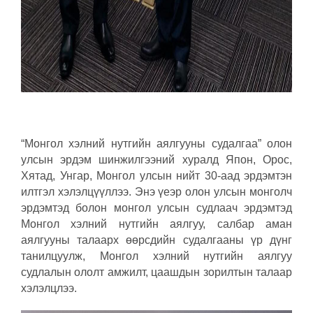
“Монгол хэлний нутгийн аялгууны судалгаа” олон
улсын эрдэм шинжилгээний хуралд Япон, Орос,
Хятад, Унгар, Монгол улсын нийт 30-аад эрдэмтэн
илтгэл хэлэлцүүллээ. Энэ үеэр олон улсын монголч
эрдэмтэд болон монгол улсын судлаач эрдэмтэд
Монгол хэлний нутгийн аялгуу, салбар аман
аялгууны талаарх өөрсдийн судалгааны үр дүнг
танилцуулж, Монгол хэлний нутгийн аялгуу
судлалын ололт амжилт, цаашдын зорилтын талаар
хэлэлцлээ.