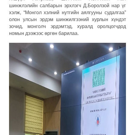
шинжлэлийн салбарын эрхлэгч Д.Боролзой нар үг
хэлж, “Монгол хэлний нутгийн аялгууны судалгаа”
олон улсын эрдэм шинжилгээний хурлын хүндэт
зочид, монголч эрдэмтэд, хуралд оролцогчдод
номын дээжээс өргөн барилаа.