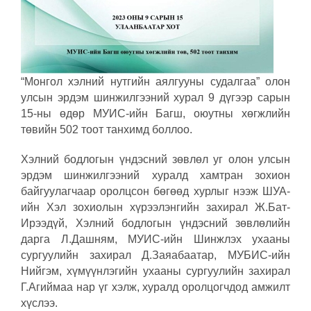
“Монгол хэлний нутгийн аялгууны судалгаа” олон
улсын эрдэм шинжилгээний хурал 9 дүгээр сарын
15-ны өдөр МУИС-ийн Багш, оюутны хөгжлийн
төвийн 502 тоот танхимд боллоо.
Хэлний бодлогын үндэсний зөвлөл уг олон улсын
эрдэм шинжилгээний хуралд хамтран зохион
байгуулагчаар оролцсон бөгөөд хурлыг нээж ШУА-
ийн Хэл зохиолын хүрээлэнгийн захирал Ж.Бат-
Ирээдүй, Хэлний бодлогын үндэсний зөвлөлийн
дарга Л.Дашням, МУИС-ийн Шинжлэх ухааны
сургуулийн захирал Д.Заяабаатар, МУБИС-ийн
Нийгэм, хүмүүнлэгийн ухааны сургуулийн захирал
Г.Агиймаа нар үг хэлж, хуралд оролцогчдод амжилт
хүслээ.