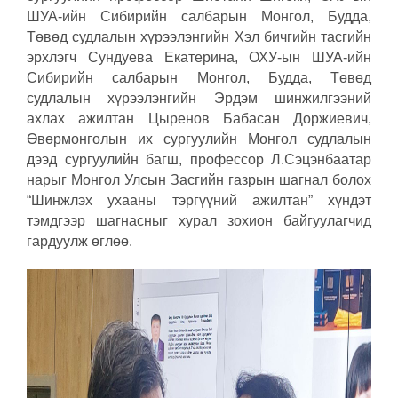
ШУА-ийн Сибирийн салбарын Монгол, Будда,
Төвөд судлалын хүрээлэнгийн Хэл бичгийн тасгийн
эрхлэгч Сундуева Екатерина, ОХУ-ын ШУА-ийн
Сибирийн салбарын Монгол, Будда, Төвөд
судлалын хүрээлэнгийн Эрдэм шинжилгээний
ахлах ажилтан Цыренов Бабасан Доржиевич,
Өвөрмонголын их сургуулийн Монгол судлалын
дээд сургуулийн багш, профессор Л.Сэцэнбаатар
нарыг Монгол Улсын Засгийн газрын шагнал болох
“Шинжлэх ухааны тэргүүний ажилтан” хүндэт
тэмдгээр шагнасныг хурал зохион байгуулагчид
гардуулж өглөө.