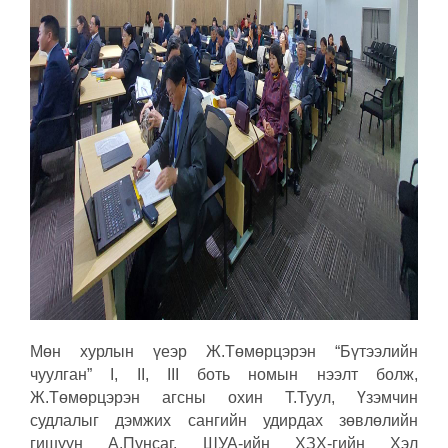
Мөн хурлын үеэр Ж.Төмөрцэрэн “Бүтээлийн
чуулган” I, II, III боть номын нээлт болж,
Ж.Төмөрцэрэн агсны охин Т.Туул, Үзэмчин
судлалыг дэмжих сангийн удирдах зөвлөлийн
гишүүн А.Пунсаг, ШУА-ийн ХЗХ-гийн Хэл