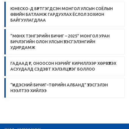
ЮНЕСКО-Д БҮРТГЭГДСЭН МОНГОЛ УЛСЫН СОЁЛЫН
ӨВИЙН БАТЛАМЖ ГАРДУУЛАХ ЁСЛОЛ ЗОХИОН
БАЙГУУЛАГДЛАА
“МӨНХ ТЭНГЭРИЙН БИЧИГ – 2025” МОНГОЛ УРАН
БИЧЛЭГИЙН ОЛОН УЛСЫН ҮЗЭСГЭЛЭНГИЙН
УДИРДАМЖ
ГАДААД ҮГ, ОНООСОН НЭРИЙГ КИРИЛЛЭЭР ХӨРВҮҮЛЭХ
АСУУДАЛД СЭДЭВТ ХЭЛЭЛЦҮҮЛЭГ БОЛЛОО
“ҮНДЭСНИЙ БИЧИГ–ТӨРИЙН АЛБАНД” ҮЗЭСГЭЛЭН
НЭЭЛТЭЭ ХИЙЛЭЭ