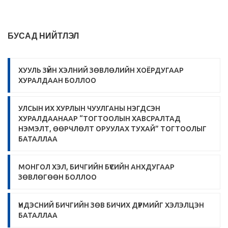
БУСАД НИЙТЛЭЛ
ХУУЛЬ ЗҮЙН ХЭЛНИЙ ЗӨВЛӨЛИЙН ХОЁРДУГААР
ХУРАЛДААН БОЛЛОО
УЛСЫН ИХ ХУРЛЫН ЧУУЛГАНЫ НЭГДСЭН
ХУРАЛДААНААР “ТОГТООЛЫН ХАВСРАЛТАД
НЭМЭЛТ, ӨӨРЧЛӨЛТ ОРУУЛАХ ТУХАЙ” ТОГТООЛЫГ
БАТАЛЛАА
МОНГОЛ ХЭЛ, БИЧГИЙН БҮСИЙН АНХДУГААР
ЗӨВЛӨГӨӨН БОЛЛОО
ҮНДЭСНИЙ БИЧГИЙН ЗӨВ БИЧИХ ДҮРМИЙГ ХЭЛЭЛЦЭН
БАТАЛЛАА