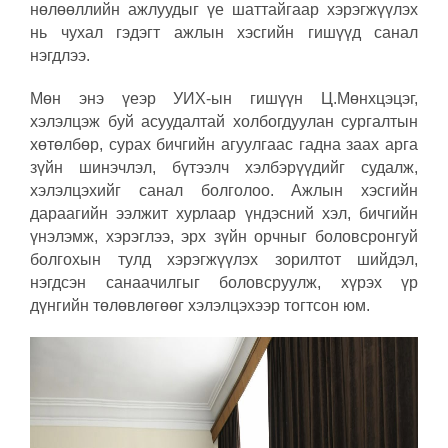
нөлөөллийн ажлуудыг үе шаттайгаар хэрэгжүүлэх
нь чухал гэдэгт ажлын хэсгийн гишүүд санал
нэгдлээ.
Мөн энэ үеэр УИХ-ын гишүүн Ц.Мөнхцэцэг,
хэлэлцэж буй асуудалтай холбогдуулан сургалтын
хөтөлбөр, сурах бичгийн агуулгаас гадна заах арга
зүйн шинэчлэл, бүтээлч хэлбэрүүдийг судалж,
хэлэлцэхийг санал болголоо. Ажлын хэсгийн
дараагийн ээлжит хурлаар үндэсний хэл, бичгийн
үнэлэмж, хэрэглээ, эрх зүйн орчныг боловсронгуй
болгохын тулд хэрэгжүүлэх зорилтот шийдэл,
нэгдсэн санаачилгыг боловсруулж, хүрэх үр
дүнгийн төлөвлөгөөг хэлэлцэхээр тогтсон юм.