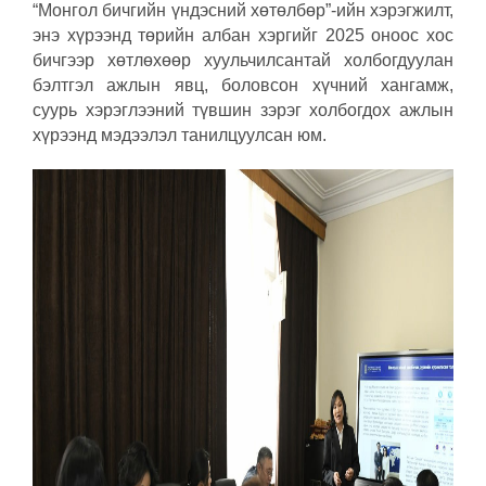
“Монгол бичгийн үндэсний хөтөлбөр”-ийн хэрэгжилт,
энэ хүрээнд төрийн албан хэргийг 2025 оноос хос
бичгээр хөтлөхөөр хуульчилсантай холбогдуулан
бэлтгэл ажлын явц, боловсон хүчний хангамж,
суурь хэрэглээний түвшин зэрэг холбогдох ажлын
хүрээнд мэдээлэл танилцуулсан юм.