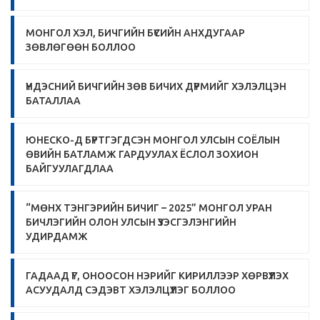
МОНГОЛ ХЭЛ, БИЧГИЙН БҮСИЙН АНХДУГААР
ЗӨВЛӨГӨӨН БОЛЛОО
ҮНДЭСНИЙ БИЧГИЙН ЗӨВ БИЧИХ ДҮРМИЙГ ХЭЛЭЛЦЭН
БАТАЛЛАА
ЮНЕСКО-Д БҮРТГЭГДСЭН МОНГОЛ УЛСЫН СОЁЛЫН
ӨВИЙН БАТЛАМЖ ГАРДУУЛАХ ЁСЛОЛ ЗОХИОН
БАЙГУУЛАГДЛАА
“МӨНХ ТЭНГЭРИЙН БИЧИГ – 2025” МОНГОЛ УРАН
БИЧЛЭГИЙН ОЛОН УЛСЫН ҮЗЭСГЭЛЭНГИЙН
УДИРДАМЖ
ГАДААД ҮГ, ОНООСОН НЭРИЙГ КИРИЛЛЭЭР ХӨРВҮҮЛЭХ
АСУУДАЛД СЭДЭВТ ХЭЛЭЛЦҮҮЛЭГ БОЛЛОО