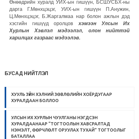
Өнөөдрийн хуралд УИХ-ын гишүүн, БСШУСБХ-ны
дарга Г.Мөнхцэцэг, УИХ-ын гишүүн П.Анужин,
Ц.Мөнхцэцэг, Б.Жаргалмаа нар болон ажлын дэд
хэсгийн гишүүд оролцов
хэмээн Улсын Их
Хурлын Хэвлэл мэдээлэл, олон нийттэй
харилцах газраас мэдээлэв.
БУСАД НИЙТЛЭЛ
ХУУЛЬ ЗҮЙН ХЭЛНИЙ ЗӨВЛӨЛИЙН ХОЁРДУГААР
ХУРАЛДААН БОЛЛОО
УЛСЫН ИХ ХУРЛЫН ЧУУЛГАНЫ НЭГДСЭН
ХУРАЛДААНААР “ТОГТООЛЫН ХАВСРАЛТАД
НЭМЭЛТ, ӨӨРЧЛӨЛТ ОРУУЛАХ ТУХАЙ” ТОГТООЛЫГ
БАТАЛЛАА