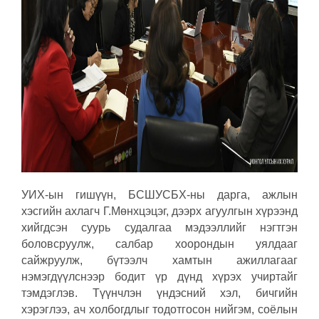
УИХ-ын гишүүн, БСШУСБХ-ны дарга, ажлын
хэсгийн ахлагч Г.Мөнхцэцэг, дээрх агуулгын хүрээнд
хийгдсэн суурь судалгаа мэдээллийг нэгтгэн
боловсруулж, салбар хоорондын уялдааг
сайжруулж, бүтээлч хамтын ажиллагааг
нэмэгдүүлснээр бодит үр дүнд хүрэх учиртайг
тэмдэглэв. Түүнчлэн үндэсний хэл, бичгийн
хэрэглээ, ач холбогдлыг тодотгосон нийгэм, соёлын