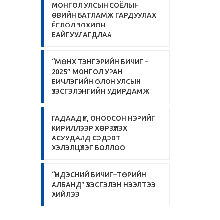
МОНГОЛ УЛСЫН СОЁЛЫН
ӨВИЙН БАТЛАМЖ ГАРДУУЛАХ
ЁСЛОЛ ЗОХИОН
БАЙГУУЛАГДЛАА
“МӨНХ ТЭНГЭРИЙН БИЧИГ –
2025” МОНГОЛ УРАН
БИЧЛЭГИЙН ОЛОН УЛСЫН
ҮЗЭСГЭЛЭНГИЙН УДИРДАМЖ
ГАДААД ҮГ, ОНООСОН НЭРИЙГ
КИРИЛЛЭЭР ХӨРВҮҮЛЭХ
АСУУДАЛД СЭДЭВТ
ХЭЛЭЛЦҮҮЛЭГ БОЛЛОО
“ҮНДЭСНИЙ БИЧИГ–ТӨРИЙН
АЛБАНД” ҮЗЭСГЭЛЭН НЭЭЛТЭЭ
ХИЙЛЭЭ