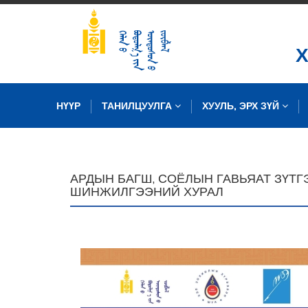
НҮҮР
ТАНИЛЦУУЛГА
ХУУЛЬ, ЭРХ ЗҮЙ
ЗУРГИЙН САН
АРДЫН БАГШ, СОЁЛЫН ГАВЬЯАТ ЗҮТ
ШИНЖИЛГЭЭНИЙ ХУРАЛ