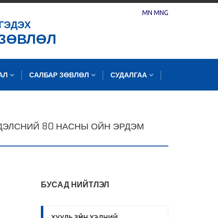
MN
MNG
ГЭДЭХ
 ЗӨВЛӨЛ
ЛАЛ
САЛБАР ЗӨВЛӨЛ
СУДАЛГАА
НДЭЛСНИЙ 80 НАСНЫ ОЙН ЭРДЭМ
БУСАД НИЙТЛЭЛ
ХУУЛЬ ЗҮЙН ХЭЛНИЙ