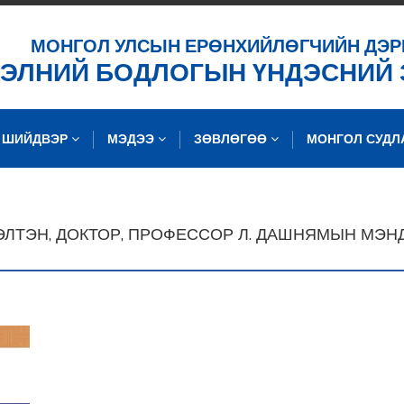
ХАЙХ
МОНГОЛ УЛСЫН ЕРӨНХИЙЛӨГЧИЙН ДЭР
ХЭЛНИЙ БОДЛОГЫН ҮНДЭСНИЙ
ШИЙДВЭР
МЭДЭЭ
ЗӨВЛӨГӨӨ
МОНГОЛ СУД
ГЭЛТЭН, ДОКТОР, ПРОФЕССОР Л. ДАШНЯМЫН МЭ