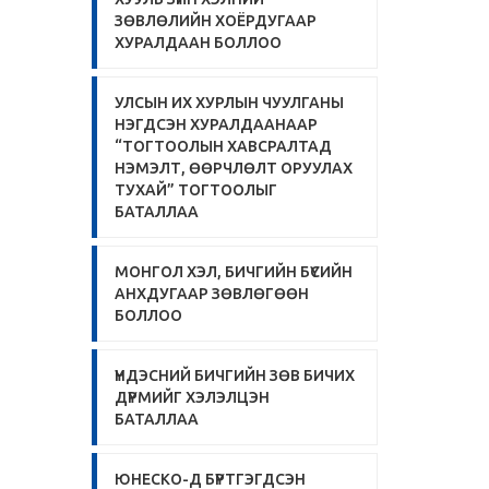
ЗӨВЛӨЛИЙН ХОЁРДУГААР
ХУРАЛДААН БОЛЛОО
УЛСЫН ИХ ХУРЛЫН ЧУУЛГАНЫ
НЭГДСЭН ХУРАЛДААНААР
“ТОГТООЛЫН ХАВСРАЛТАД
НЭМЭЛТ, ӨӨРЧЛӨЛТ ОРУУЛАХ
ТУХАЙ” ТОГТООЛЫГ
БАТАЛЛАА
МОНГОЛ ХЭЛ, БИЧГИЙН БҮСИЙН
АНХДУГААР ЗӨВЛӨГӨӨН
БОЛЛОО
ҮНДЭСНИЙ БИЧГИЙН ЗӨВ БИЧИХ
ДҮРМИЙГ ХЭЛЭЛЦЭН
БАТАЛЛАА
ЮНЕСКО-Д БҮРТГЭГДСЭН