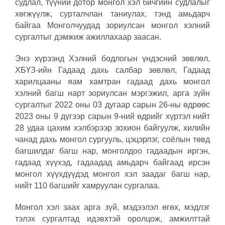
судлал, түүний дотор монгол хэл бичгийн судлалыг
хөгжүүлж, сурталчлан таниулах, тэнд амьдарч
байгаа Монголчуудад зориулсан монгол хэлний
сургалтыг дэмжиж ажиллахаар заасан.
Энэ хүрээнд Хэлний бодлогын үндэсний зөвлөл,
ХБҮЗ-ийн Гадаад дахь салбар зөвлөл, Гадаад
харилцааны яам хамтран гадаад дахь монгол
хэлний багш нарт зориулсан мэргэжил, арга зүйн
сургалтыг 2022 оны 03 дугаар сарын 26-ны өдрөөс
2023 оны 9 дүгээр сарын 9-ний өдрийг хүртэл нийт
28 удаа цахим хэлбэрээр зохион байгуулж, хилийн
чанад дахь монгол сургууль, цэцэрлэг, соёлын төвд
багшилдаг багш нар, монголдоо гадаадын иргэн,
гадаад хүүхэд, гадаадад амьдарч байгаад ирсэн
монгол хүүхдүүдэд монгол хэл заадаг багш нар,
нийт 110 багшийг хамруулан сургалаа.
Монгол хэл заах арга зүй, мэдээлэл өгөх, мэдлэг
тэлэх сургалтад идэвхтэй оролцож, амжилттай