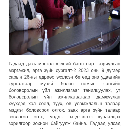
Гадаад дахь монгол хэлний багш нарт зориулсан
мэргэжил, арга зүйн сургалт-2 2023 оны 9 дүгээр
сарын 26-ны өдрөөс эхэлсэн бөгөөд энэ удаагийн
сургалтаар музей болон номын сангийн
боловсролын үйл ажиллагааг танилцуулах, уг
боловсролын үйл ажиллагаагаар дамжуулан
хүүхдэд хэл соёл, түүх, өв уламжлалын талаар
мэдлэг боловсрол олгох, заах арга зүйн талаар
зөвлөгөө өгөх, мэдлэг мэдээллээ хуваалцах
зорилгоор зохион байгуулж байна. Гадаад улсад