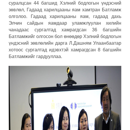
суралцсан 44 багшид Хэлний бодлогын үндэсний
зөвлөл, Гадаад харилцааны яам хамтран Батламж
олголоо. Гадаад харилцааны яам, гадаад дахь
Элчин сайдын яамдаар уламжлуулан хилийн
чанадаас сургалтад хамрагдсан 36 багшийн
Батламжийг олгосон бол өнөөдөр Хэлний бодлогын
үндэсний зөвлөлийн дарга Л.Дашням Улаанбаатар
хотоос сургалтад идэвхтэй хамрагдсан 8 багшийн
Батламжийг гардууллаа.