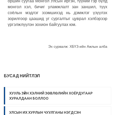
оршин суугаа Монгол Улсын иргэн, түүний гэр бүлд
монгол хэл, бичиг уламжлалт зан заншил, түүх
соёлын мэдлэг эзэмшихэд нь дэмжлэг үзүүлэх
зорилгоор цаашид уг сургалтыг цуврал хэлбэрээр
үргэлжлүүлэн зохион байгуулах юм.
Эх сурвалж: ХБҮЗ-ийн Ажлын алба
БУСАД НИЙТЛЭЛ
ХУУЛЬ ЗҮЙН ХЭЛНИЙ ЗӨВЛӨЛИЙН ХОЁРДУГААР
ХУРАЛДААН БОЛЛОО
УЛСЫН ИХ ХУРЛЫН ЧУУЛГАНЫ НЭГДСЭН