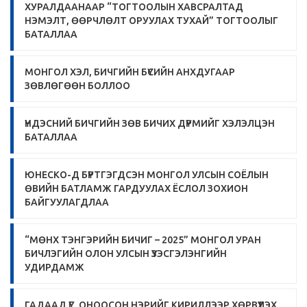
ХУРАЛДААНААР “ТОГТООЛЫН ХАВСРАЛТАД
НЭМЭЛТ, ӨӨРЧЛӨЛТ ОРУУЛАХ ТУХАЙ” ТОГТООЛЫГ
БАТАЛЛАА
МОНГОЛ ХЭЛ, БИЧГИЙН БҮСИЙН АНХДУГААР
ЗӨВЛӨГӨӨН БОЛЛОО
ҮНДЭСНИЙ БИЧГИЙН ЗӨВ БИЧИХ ДҮРМИЙГ ХЭЛЭЛЦЭН
БАТАЛЛАА
ЮНЕСКО-Д БҮРТГЭГДСЭН МОНГОЛ УЛСЫН СОЁЛЫН
ӨВИЙН БАТЛАМЖ ГАРДУУЛАХ ЁСЛОЛ ЗОХИОН
БАЙГУУЛАГДЛАА
“МӨНХ ТЭНГЭРИЙН БИЧИГ – 2025” МОНГОЛ УРАН
БИЧЛЭГИЙН ОЛОН УЛСЫН ҮЗЭСГЭЛЭНГИЙН
УДИРДАМЖ
ГАДААД ҮГ, ОНООСОН НЭРИЙГ КИРИЛЛЭЭР ХӨРВҮҮЛЭХ