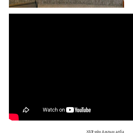
ХБҮЗ-ийн Ажлын алба