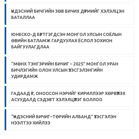
ҮНДЭСНИЙ БИЧГИЙН ЗӨВ БИЧИХ ДҮРМИЙГ ХЭЛЭЛЦЭН
БАТАЛЛАА
ЮНЕСКО-Д БҮРТГЭГДСЭН МОНГОЛ УЛСЫН СОЁЛЫН
ӨВИЙН БАТЛАМЖ ГАРДУУЛАХ ЁСЛОЛ ЗОХИОН
БАЙГУУЛАГДЛАА
“МӨНХ ТЭНГЭРИЙН БИЧИГ – 2025” МОНГОЛ УРАН
БИЧЛЭГИЙН ОЛОН УЛСЫН ҮЗЭСГЭЛЭНГИЙН
УДИРДАМЖ
ГАДААД ҮГ, ОНООСОН НЭРИЙГ КИРИЛЛЭЭР ХӨРВҮҮЛЭХ
АСУУДАЛД СЭДЭВТ ХЭЛЭЛЦҮҮЛЭГ БОЛЛОО
“ҮНДЭСНИЙ БИЧИГ–ТӨРИЙН АЛБАНД” ҮЗЭСГЭЛЭН
НЭЭЛТЭЭ ХИЙЛЭЭ