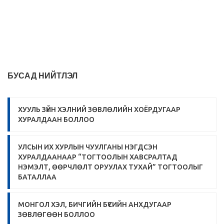
БУСАД НИЙТЛЭЛ
ХУУЛЬ ЗҮЙН ХЭЛНИЙ ЗӨВЛӨЛИЙН ХОЁРДУГААР
ХУРАЛДААН БОЛЛОО
УЛСЫН ИХ ХУРЛЫН ЧУУЛГАНЫ НЭГДСЭН
ХУРАЛДААНААР “ТОГТООЛЫН ХАВСРАЛТАД
НЭМЭЛТ, ӨӨРЧЛӨЛТ ОРУУЛАХ ТУХАЙ” ТОГТООЛЫГ
БАТАЛЛАА
МОНГОЛ ХЭЛ, БИЧГИЙН БҮСИЙН АНХДУГААР
ЗӨВЛӨГӨӨН БОЛЛОО